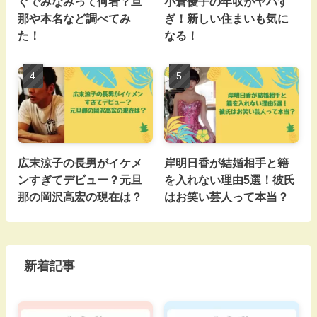
ぐでみなみって何者？旦
小倉優子の年収がヤバす
那や本名など調べてみ
ぎ！新しい住まいも気に
た！
なる！
広末涼子の長男がイケメ
岸明日香が結婚相手と籍
ンすぎてデビュー？元旦
を入れない理由5選！彼氏
那の岡沢高宏の現在は？
はお笑い芸人って本当？
新着記事