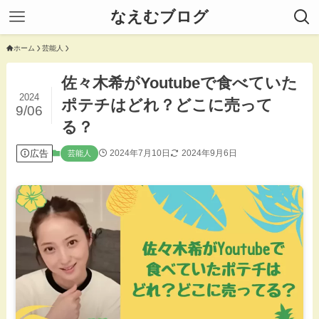
なえむブログ
ホーム
芸能人
佐々木希がYoutubeで食べていた
2024
ポテチはどれ？どこに売って
9/06
る？
広告
2024年7月10日
2024年9月6日
芸能人