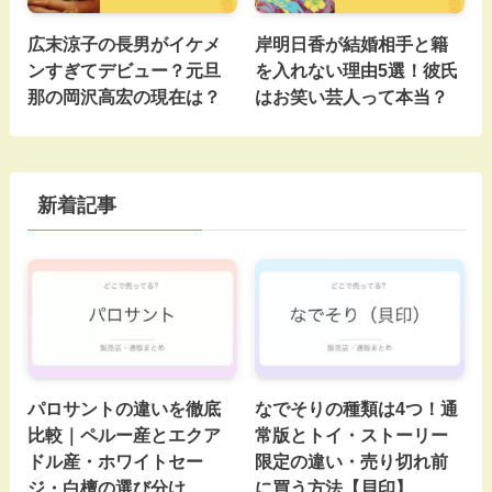
広末涼子の長男がイケメ
岸明日香が結婚相手と籍
ンすぎてデビュー？元旦
を入れない理由5選！彼氏
那の岡沢高宏の現在は？
はお笑い芸人って本当？
新着記事
パロサントの違いを徹底
なでそりの種類は4つ！通
比較｜ペルー産とエクア
常版とトイ・ストーリー
ドル産・ホワイトセー
限定の違い・売り切れ前
ジ・白檀の選び分け
に買う方法【貝印】