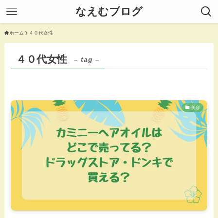
なえむブログ
ホーム
４０代女性
４０代女性
– tag –
美容