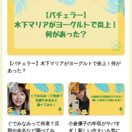
【バチェラー】木下マリアがヨーグルトで炎上！何が
あった？
ぐでみなみって何者？旦
小倉優子の年収がヤバす
那や本名など調べてみ
ぎ！新しい住まいも気に