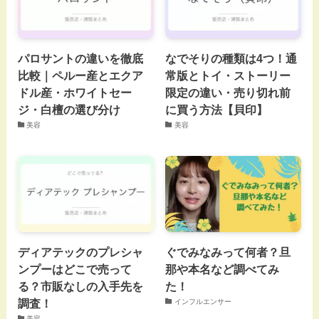
パロサントの違いを徹底
なでそりの種類は4つ！通
比較｜ペルー産とエクア
常版とトイ・ストーリー
ドル産・ホワイトセー
限定の違い・売り切れ前
ジ・白檀の選び分け
に買う方法【貝印】
美容
美容
ディアテックのプレシャ
ぐでみなみって何者？旦
ンプーはどこで売って
那や本名など調べてみ
る？市販なしの入手先を
た！
調査！
インフルエンサー
美容