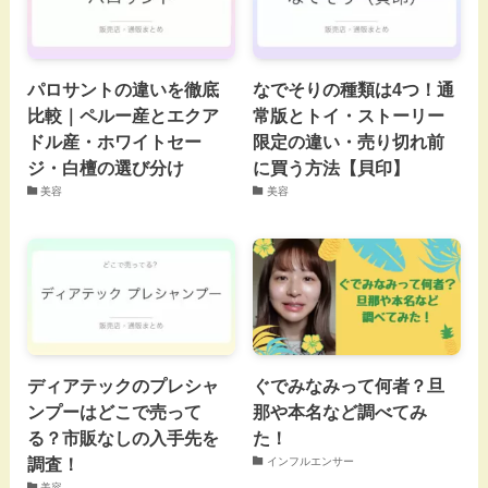
パロサントの違いを徹底
なでそりの種類は4つ！通
比較｜ペルー産とエクア
常版とトイ・ストーリー
ドル産・ホワイトセー
限定の違い・売り切れ前
ジ・白檀の選び分け
に買う方法【貝印】
美容
美容
ディアテックのプレシャ
ぐでみなみって何者？旦
ンプーはどこで売って
那や本名など調べてみ
る？市販なしの入手先を
た！
調査！
インフルエンサー
美容