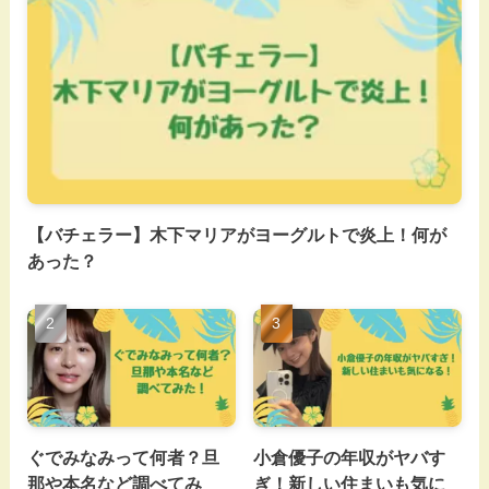
【バチェラー】木下マリアがヨーグルトで炎上！何が
あった？
ぐでみなみって何者？旦
小倉優子の年収がヤバす
那や本名など調べてみ
ぎ！新しい住まいも気に